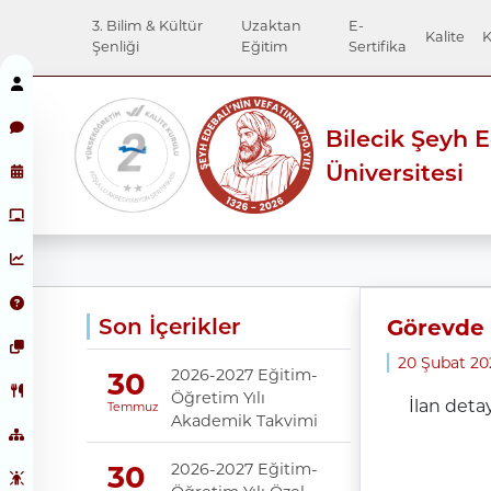
3. Bilim & Kültür
Uzaktan
E-
Kalite
K
Şenliği
Eğitim
Sertifika
Bilecik Şeyh 
Üniversitesi
Son İçerikler
Görevde 
20 Şubat 2
2026-2027 Eğitim-
30
Öğretim Yılı
İlan detay
Temmuz
Akademik Takvimi
2026-2027 Eğitim-
30