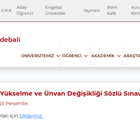
Aday
Engelsiz
Bilim
Kur
.V.K.K
Yayınevi
Öğrenci
Üniversite
Kafe
Kiml
Edebali
ÜNİVERSİTEMİZ
ÖĞRENCİ
AKADEMİK
ARAŞT
Yükselme ve Ünvan Değişikliği Sözlü Sınav
025 Perşembe
ları için
tıklayınız.