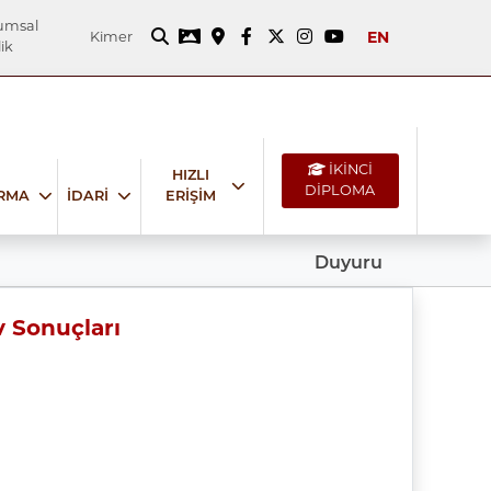
umsal
EN
Kimer
ik
İKİNCİ
HIZLI
DİPLOMA
IRMA
İDARİ
ERİŞİM
Duyuru
 Sonuçları