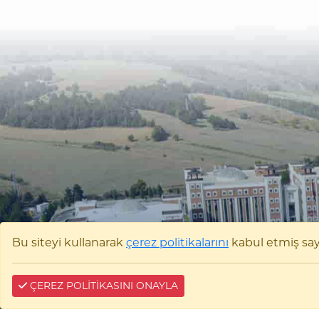
Bu siteyi kullanarak
çerez politikalarını
kabul etmiş sayıl
ÇEREZ POLİTİKASINI ONAYLA