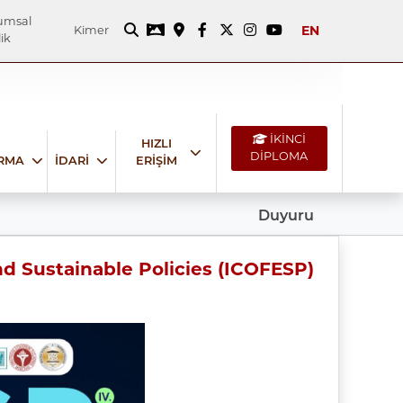
umsal
EN
Kimer
ik
İKİNCİ
HIZLI
DİPLOMA
IRMA
İDARİ
ERİŞİM
Duyuru
d Sustainable Policies (ICOFESP)