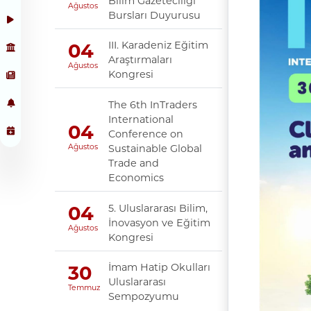
Bilim Gazeteciliği
Ağustos
Bursları Duyurusu
III. Karadeniz Eğitim
04
Araştırmaları
Ağustos
Kongresi
The 6th InTraders
International
04
Conference on
Sustainable Global
Ağustos
Trade and
Economics
5. Uluslararası Bilim,
04
İnovasyon ve Eğitim
Ağustos
Kongresi
İmam Hatip Okulları
30
Uluslararası
Temmuz
Sempozyumu