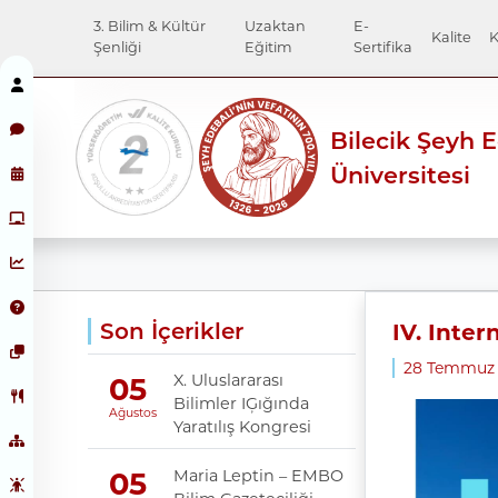
3. Bilim & Kültür
Uzaktan
E-
Kalite
K
Şenliği
Eğitim
Sertifika
Bilecik Şeyh 
Üniversitesi
Son İçerikler
IV. Inte
28 Temmuz 
X. Uluslararası
05
Bilimler IĢığında
Ağustos
Yaratılış Kongresi
Maria Leptin – EMBO
05