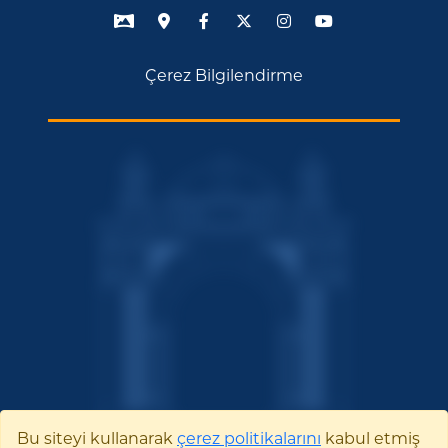
Çerez Bilgilendirme
Bu siteyi kullanarak
çerez politikalarını
kabul etmiş