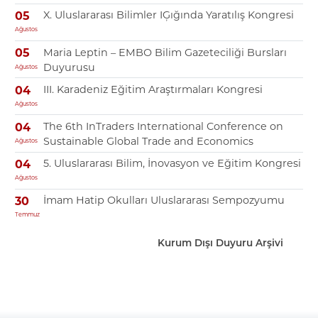
X. Uluslararası Bilimler IĢığında Yaratılış Kongresi
05
Ağustos
Maria Leptin – EMBO Bilim Gazeteciliği Bursları
05
Duyurusu
Ağustos
III. Karadeniz Eğitim Araştırmaları Kongresi
04
Ağustos
The 6th InTraders International Conference on
04
Sustainable Global Trade and Economics
Ağustos
5. Uluslararası Bilim, İnovasyon ve Eğitim Kongresi
04
Ağustos
İmam Hatip Okulları Uluslararası Sempozyumu
30
Temmuz
Kurum Dışı Duyuru Arşivi