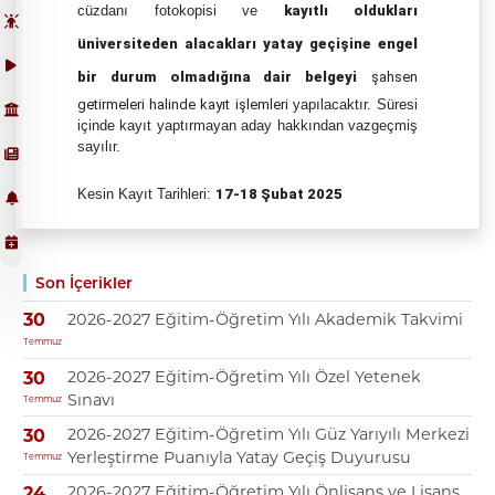
cüzdanı fotokopisi ve
kayıtlı oldukları
üniversiteden alacakları yatay geçişine engel
bir durum olmadığına dair belgeyi
şahsen
getirmeleri halinde kayıt işlemleri
yapılacaktır. Süresi
içinde kayıt yaptırmayan aday hakkından vazgeçmiş
sayılır.
Kesin Kayıt Tarihleri:
17-18 Şubat 2025
Son İçerikler
2026-2027 Eğitim-Öğretim Yılı Akademik Takvimi
30
Temmuz
2026-2027 Eğitim-Öğretim Yılı Özel Yetenek
30
Sınavı
Temmuz
2026-2027 Eğitim-Öğretim Yılı Güz Yarıyılı Merkezi
30
Yerleştirme Puanıyla Yatay Geçiş Duyurusu
Temmuz
2026-2027 Eğitim-Öğretim Yılı Önlisans ve Lisans
24