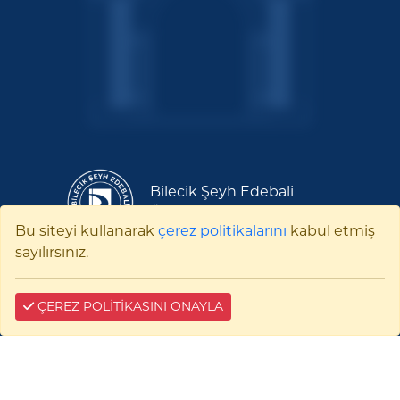
Bilecik Şeyh Edebali
Üniversitesi
Bu siteyi kullanarak
çerez politikalarını
kabul etmiş
sayılırsınız.
Pelitözü Mah. Fatih Sultan Mehmet Bulvarı
No:27 11100 Merkez/BİLECİK
0228 214 11 11
ÇEREZ POLİTİKASINI ONAYLA
E-tebligat:
35476-96741-22941
0228 214 10 17
kurumsaliletisim@bilecik.edu.tr
bseu@hs01.kep.tr