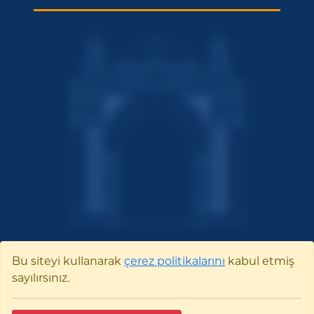
Bu siteyi kullanarak
çerez politikalarını
kabul etmiş
sayılırsınız.
Bilecik Şeyh Edebali
Üniversitesi