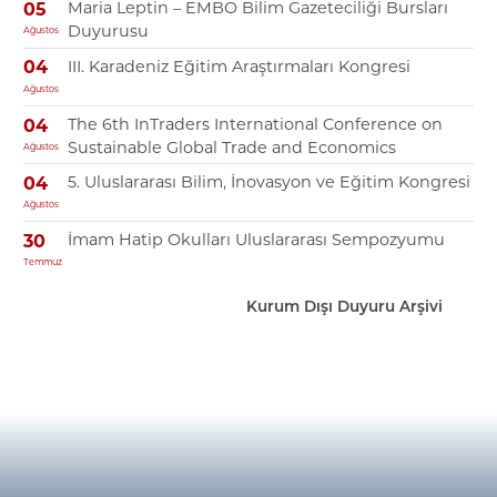
Maria Leptin – EMBO Bilim Gazeteciliği Bursları
05
Duyurusu
Ağustos
III. Karadeniz Eğitim Araştırmaları Kongresi
04
Ağustos
The 6th InTraders International Conference on
04
Sustainable Global Trade and Economics
Ağustos
5. Uluslararası Bilim, İnovasyon ve Eğitim Kongresi
04
Ağustos
İmam Hatip Okulları Uluslararası Sempozyumu
30
Temmuz
Kurum Dışı Duyuru Arşivi