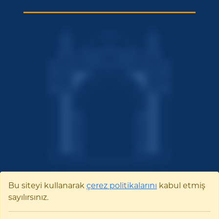
Bu siteyi kullanarak
çerez politikalarını
kabul etmiş
sayılırsınız.
Bilecik Şeyh Edebali
Üniversitesi