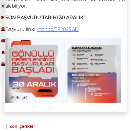
alabiliyor.
SON BAŞVURU TARİHİ 30 ARALIK!
Başvuru linki:
mth.tc/TF2025GD
Son İçerikler