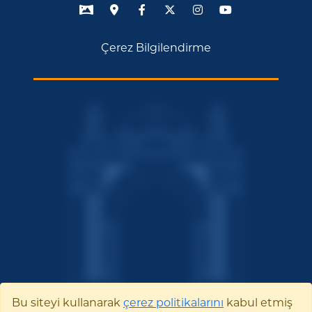
Çerez Bilgilendirme
Bu siteyi kullanarak
çerez politikalarını
kabul etmiş