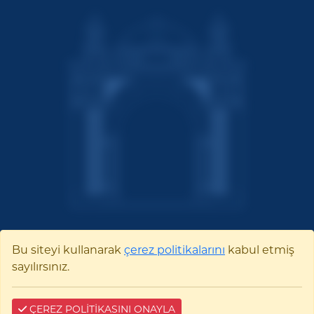
Bu siteyi kullanarak
çerez politikalarını
kabul etmiş
Bilecik Şeyh Edebali
sayılırsınız.
Üniversitesi
ÇEREZ POLİTİKASINI ONAYLA
Pelitözü Mah. Fatih Sultan Mehmet Bulvarı