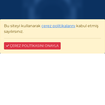
Bu siteyi kullanarak
çerez politikalarını
kabul etmiş
sayılırsınız.
ÇEREZ POLİTİKASINI ONAYLA
Bilecik Şeyh Edebali
Üniversitesi
Pelitözü Mah. Fatih Sultan Mehmet Bulvarı
No:27 11100 Merkez/BİLECİK
0228 214 11 11
E-tebligat:
35476-96741-22941
0228 214 10 17