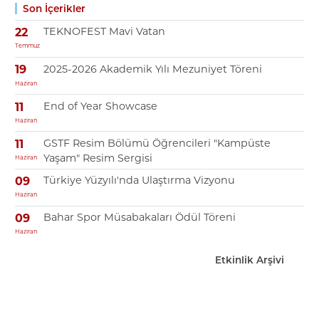
Son İçerikler
TEKNOFEST Mavi Vatan
22
Temmuz
2025-2026 Akademik Yılı Mezuniyet Töreni
19
Haziran
End of Year Showcase
11
Haziran
GSTF Resim Bölümü Öğrencileri "Kampüste
11
Yaşam" Resim Sergisi
Haziran
Türkiye Yüzyılı'nda Ulaştırma Vizyonu
09
Haziran
Bahar Spor Müsabakaları Ödül Töreni
09
Haziran
Etkinlik Arşivi