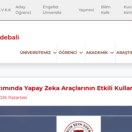
Aday
Engelsiz
Bilim
Kur
.V.K.K
Yayınevi
Öğrenci
Üniversite
Kafe
Kiml
Edebali
ÜNİVERSİTEMİZ
ÖĞRENCİ
AKADEMİK
ARAŞT
ımında Yapay Zeka Araçlarının Etkili Kulla
026 Pazartesi