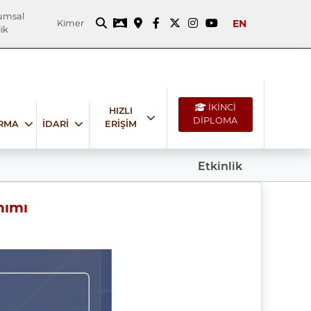
umsal
EN
Kimer
ik
İKİNCİ
HIZLI
DİPLOMA
IRMA
İDARİ
ERİŞİM
Etkinlik
nımı