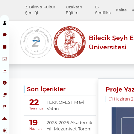
3. Bilim & Kültür
Uzaktan
E-
Kalite
K
Şenliği
Eğitim
Sertifika
Bilecik Şeyh 
Üniversitesi
Son İçerikler
Proje Yaz
01 Haziran 2
22
TEKNOFEST Mavi
Vatan
Temmuz
19
2025-2026 Akademik
Yılı Mezuniyet Töreni
Haziran