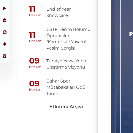
11
End of Year
Showcase
Haziran
GSTF Resim Bölümü
11
Öğrencileri
"Kampüste Yaşam"
Haziran
Resim Sergisi
09
Türkiye Yüzyılı'nda
Ulaştırma Vizyonu
Haziran
Bahar Spor
09
Müsabakaları Ödül
Haziran
Töreni
Etkinlik Arşivi