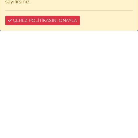
sayılırsınız.
BİZE YAZIN
ÇEREZ POLİTİKASINI ONAYLA
Çerez Bilgilendirme