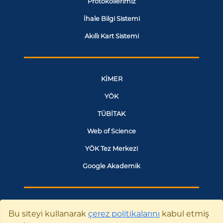
Protokollerimiz
İhale Bilgi Sistemi
Akıllı Kart Sistemi
KİMER
YÖK
TÜBİTAK
Web of Science
YÖK Tez Merkezi
Google Akademik
SANTRAL
Bu siteyi kullanarak
çerez politikalarını
kabul etmiş
0228 214 11 11