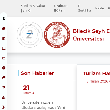
3. Bilim & Kültür
Uzaktan
E-
Kalite
K
Şenliği
Eğitim
Sertifika
Bilecik Şeyh 
Üniversitesi
Son Haberler
Turizm Haf
15 Nisan 2026
21
Temmuz
Üniversitemizden
Uluslararasılaşmada Yeni