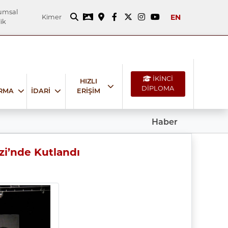
umsal
EN
Kimer
ik
İKİNCİ
HIZLI
DİPLOMA
IRMA
İDARİ
ERİŞİM
Haber
zi’nde Kutlandı