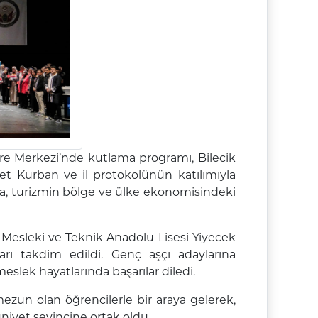
gre Merkezi’nde kutlama programı, Bilecik
et Kurban ve il protokolünün katılımıyla
mda, turizmin bölge ve ülke ekonomisindeki
esleki ve Teknik Anadolu Lisesi Yiyecek
rı takdim edildi. Genç aşçı adaylarına
eslek hayatlarında başarılar diledi.
un olan öğrencilerle bir araya gelerek,
uniyet sevincine ortak oldu.