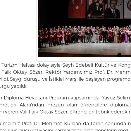
 Turizm Haftası dolayısıyla Şeyh Edebali Kültür ve Kon
ın Faik Oktay Sözer, Rektör Yardımcımız Prof. Dr. Mehm
rildi. Saygı duruşu ve İstiklal Marşı ile başlayan progra
rgu yapıldı.
in Diploma Heyecanı Program kapsamında, Yavuz Selim M
metleri Alanı’ndan mezun olan öğrencilere diplomala
nı veren Vali Faik Oktay Sözer, öğrencileri tebrik ederek m
dımcımız Prof. Dr. Mehmet Kurban da tören sonunda mez
telikli iş gücü ihtiyacını karşılayacak olan gençlerin mez