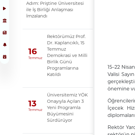
Adım: Priştine Üniversitesi
ile İş Birliği Anlaşması
İmzalandı
Rektörümüz Prof.
Dr. Kaplancıklı, 15
Temmuz
16
Demokrasi ve Milli
Temmuz
Birlik Günü
15–22 Nisan
Programlarına
Valisi Say
Katıldı
gerçekleşti
önemine vu
Üniversitemiz YÖK
Öğrenciler
Onayıyla Açılan 3
13
Yeni Programla
İçecek Hiz
Temmuz
Büyümesini
diplomaları
Sürdürüyor
Rektör Yar
sektörün ni