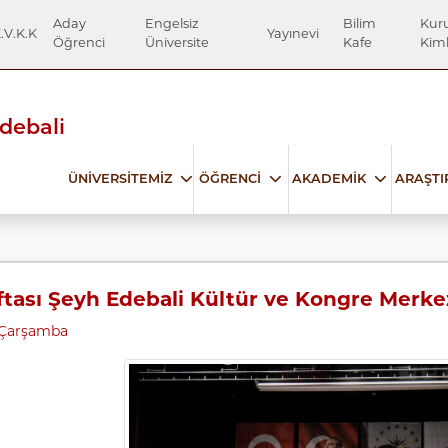
Aday
Engelsiz
Bilim
Kur
.V.K.K
Yayınevi
Öğrenci
Üniversite
Kafe
Kiml
Edebali
ÜNİVERSİTEMİZ
ÖĞRENCİ
AKADEMİK
ARAŞT
tası Şeyh Edebali Kültür ve Kongre Merke
 Çarşamba