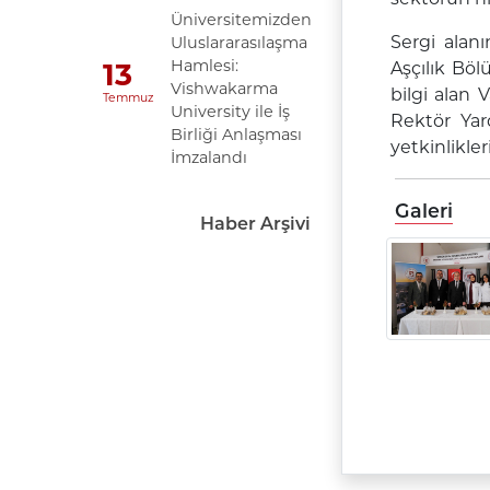
Üniversitemizden
Sergi alan
Uluslararasılaşma
Hamlesi:
13
Aşçılık Böl
Vishwakarma
bilgi alan 
Temmuz
University ile İş
Rektör Yar
Birliği Anlaşması
yetkinlikle
İmzalandı
Galeri
Haber Arşivi