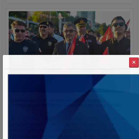
birliğini pekiştiren önemli bir adım niteliği taşımaktadır.
Söz konusu anlaşma ile öğrenci ve akademik personel
hareketliliğinden ortak araştırma projelerine, uluslararası
akademik etkinliklerden kültürel etkileşime kadar geniş
bir yelpazede sürdürülebilir ve çok boyutlu iş birliklerinin
geliştirilmesi hedeflenmektedir. Özellikle Türk Dili ve
Edebiyatı ile Türkoloji alanlarında kurulacak ortak
çalışmaların, ilerleyen süreçte farklı disiplinleri kapsayan
yeni akademik açılımlara da zemin hazırlaması
öngörülmektedir. Üniversitemiz İnsan ve Toplum
Bilimleri Fakültesi Türk Dili ve Edebiyatı Bölümü öğretim
üyesi Doç. Dr. Halilibrahim Ertürk’ün girişimleriyle
tamamlanan bu süreç, Üniversitemizin uluslararası ağını
yalnızca niceliksel olarak genişletmekle kalmayıp, aynı
zamanda niteliksel açıdan da güçlendirmektedir. Bu iş
birliği sayesinde öğrencilerimiz ve akademik
personelimiz; farklı bir akademik ortamda eğitim alma,
Rektörümüz Prof. Dr. Kaplancıklı, 15 Temmuz
araştırma yürütme ve ders verme imkânı bularak
Demokrasi ve Milli Birlik Günü Programlarına Katıldı
doğrudan deneyim paylaşımında bulunacak, iki ülke
arasındaki tarihî ve kültürel bağların akademik
15 Temmuz 2016 tarihinde FETÖ tarafından
düzlemde daha da pekişmesine katkı sağlayacaktır.
gerçekleştirilen hain darbe girişiminin 10. yıl
Üniversitemiz, güçlü iş birlikleri ve sürdürülebilir
dönümünde, Türkiye genelinde olduğu gibi Bilecik’te de
uluslararasılaşma politikaları doğrultusunda, küresel
“15 Temmuz Demokrasi ve Millî Birlik Günü” anlamlı
ölçekte akademik etkileşimini artırmaya ve nitelikli