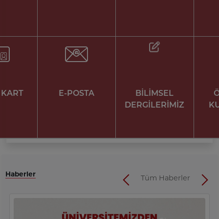
I KART
E-POSTA
BİLİMSEL
DERGİLERİMİZ
K
Haberler
Tüm Haberler