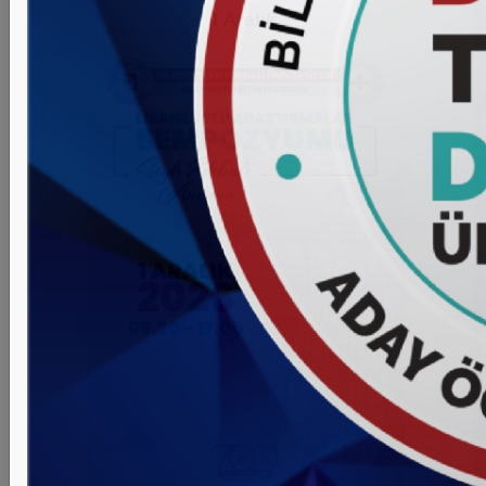
kurumlarıyla geliştirilecek hareketlilik faaliyetlerine yeni
1
Aralık
bir ivme kazandırmaktadır. Uluslararası İlişkiler Ofisi
koordinasyonunda yürütülen temaslar neticesinde
hayata geçirilen bu iş birliği, Üniversitemizin uluslararası
ağını yalnızca genişletmekle kalmayıp, aynı zamanda
niteliksel olarak da derinleştirmektedir. Bu sayede
öğrencilerimiz ve akademik personelimiz; Asya’nın
dinamik, yenilikçi ve hızla gelişen yükseköğretim
ortamında eğitim, araştırma ve kültürel etkileşim
olanaklarına doğrudan erişim sağlayarak küresel ölçekte
rekabet güçlerini artırma fırsatı elde edecektir.
Üniversitemiz, güçlü iş birlikleri ve sürdürülebilir
uluslararasılaşma politikalarıyla; küresel ölçekte
akademik iş birliklerini artırmaya ve nitelikli
uluslararasılaşma faaliyetlerini geliştirmeye kararlılıkla
devam etmektedir.