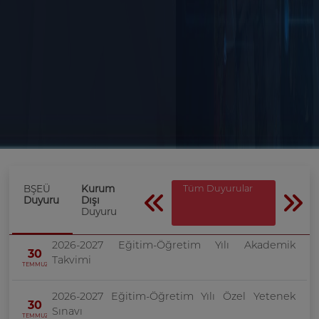
BŞEÜ
Kurum
Tüm Duyurular
Duyuru
Dışı
Duyuru
2026-2027 Eğitim-Öğretim Yılı Akademik
30
Takvimi
TEMMUZ
2026-2027 Eğitim-Öğretim Yılı Özel Yetenek
30
Sınavı
TEMMUZ