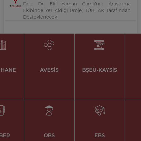
7
Doç. Dr. Elif Yaman Çamlı’nın Araştırma
TEMMUZ
Ekibinde Yer Aldığı Proje, TÜBİTAK Tarafından
Desteklenecek
PHANE
AVESİS
BŞEÜ-KAYSİS
BER
OBS
EBS