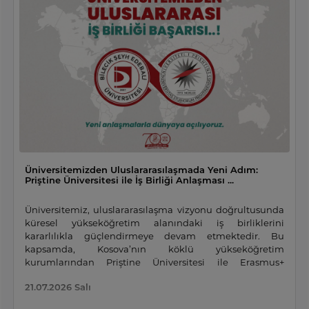
Üniversitemizden Uluslararasılaşmada Yeni Adım:
Priştine Üniversitesi ile İş Birliği Anlaşması ...
Üniversitemiz, uluslararasılaşma vizyonu doğrultusunda
küresel yükseköğretim alanındaki iş birliklerini
kararlılıkla güçlendirmeye devam etmektedir. Bu
kapsamda, Kosova’nın köklü yükseköğretim
kurumlarından Priştine Üniversitesi ile Erasmus+
programı çerçevesinde ikili anlaşma imzalanmıştır.
21.07.2026 Salı
Üniversitemiz ile Priştine Üniversitesi arasında hayata
geçirilen bu anlaşma, iki ülke arasındaki akademik iş